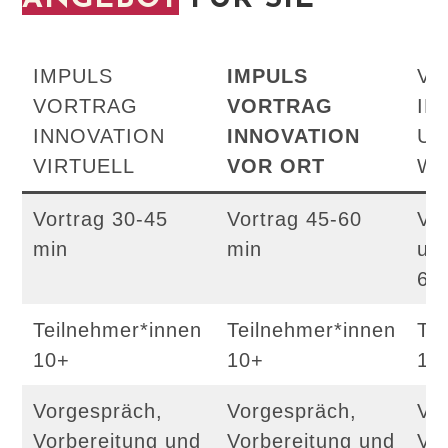
IMPULS
IMPULS
VO
VORTRAG
VORTRAG
IN
INNOVATION
INNOVATION
UN
VIRTUELL
VOR ORT
W
Vortrag 30-45
Vortrag 45-60
Vo
min
min
un
60
Teilnehmer*innen
Teilnehmer*innen
Te
10+
10+
10
Vorgespräch,
Vorgespräch,
Vo
Vorbereitung und
Vorbereitung und
Vo