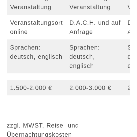
Veranstaltung
Veranstaltung
Ve
Veranstaltungsort
D.A.C.H. und auf
D.
online
Anfrage
An
Sprachen:
Sprachen:
Sp
deutsch, englisch
deutsch,
de
englisch
eng
1.500-2.000 €
2.000-3.000 €
2.
zzgl. MWST, Reise- und
Übernachtungskosten